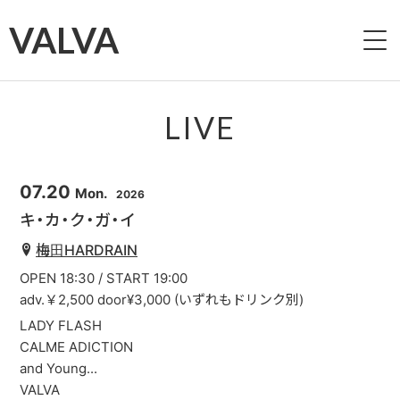
VALVA
HOME
LIVE
ABOUT
07.20
Mon.
2026
LIVE
キ・カ・ク・ガ・イ
VIDEO
梅田HARDRAIN
OPEN 18:30 / START 19:00
DISCOGRAPHY
adv.￥2,500 door¥3,000 (いずれもドリンク別)
LADY FLASH
PAST LIVE
CALME ADICTION
and Young...
CONTACT
VALVA