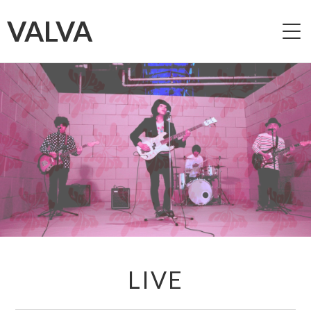
VALVA
HOME
ABOUT
LIVE
VIDEO
DISCOGRAPHY
PAST LIVE
LIVE
CONTACT