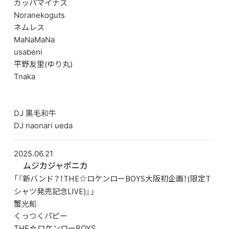
カッパマイナス
Noranekoguts
ネムレス
MaNaMaNa
usabeni
平野友里(ゆり丸)
Tnaka
DJ 黒毛和牛
DJ naonari ueda
2025.06.21
ムジカジャポニカ
「『新バンド？！THE☆ロケンローBOYS大阪初企画！(限定T
シャツ発売記念LIVE)』」
蟹光船
くっつくパピー
THE☆ロケンローBOYS