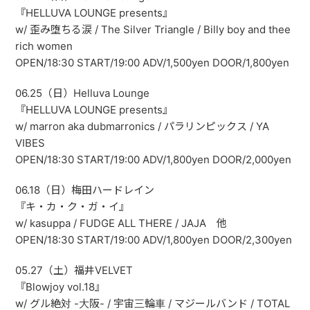
『HELLUVA LOUNGE presents』
w/ 歪み堕ちる涙 / The Silver Triangle / Billy boy and thee
rich women
OPEN/18:30 START/19:00 ADV/1,500yen DOOR/1,800yen
06.25（日）Helluva Lounge
『HELLUVA LOUNGE presents』
w/ marron aka dubmarronics / パラリンピックス / YA
VIBES
OPEN/18:30 START/19:00 ADV/1,800yen DOOR/2,000yen
06.18（日）梅田ハードレイン
『キ・カ・ク・ガ・イ』
w/ kasuppa / FUDGE ALL THERE / JAJA 他
OPEN/18:30 START/19:00 ADV/1,800yen DOOR/2,300yen
05.27（土）福井VELVET
『Blowjoy vol.18』
w/ グル絶対 -大阪- / 宇宙三輪車 / マジールバンド / TOTAL