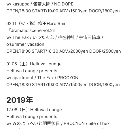
w/ kasuppa / 包帯人間 / NO DOPE
OPEN/18:30 START/19:00 ADV./1500yen DOOR/1800yen
02.11（火・祝）梅田Hard Rain
『dramatic scene vol.2』
w/ The Fax / いったんぶ / 桃色神社 / 宇宙三輪車 /
o’summer vacation
OPEN/18:00 START/18:30 ADV./2000yen DOOR/2500yen
01.05（土）Helluva Lounge
Helluva Lounge presents
w/ apartment / The Fax / PROCYON
OPEN/18:30 START/19:00 ADV./1500yen DOOR/1800yen
2019年
12.08（日）Helluva Lounge
Helluva Lounge presents
w/ みのようへいと明明後日 / PROCYON / pile of hex