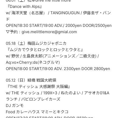
06.01（土）松本Give me little more
『Dance with Alps』
w/ 海洋天堂（名古屋） / TANGINGUGUN / 伊藤圭ザ・バン
ド
OPEN/18:30 START/19:00 ADV./ 2000yen DOOR/2500yen
▽予約：give.melittlemore@gmial.com
05.18（土）梅田ムジカジャポニカ
『ムジカでウタとロックとロックとウタと』
w/ 野伏 / 生島良太郎(アニメーションズ／二級天使) /
Aq:vo×Cherry:ds(ネコグルマ)
OPEN/18:00 START/19:00 ADV. 2300yen DOOR 2800yen
05.12（日）緑橋 戦国大統領
『THE ティッシュ 大感謝祭 大阪編』
w/ THE ティッシュ / 199X=3 / ねたのよい / アサオカ01&A
ランチ / バビロンブレイカーズ
DJ ガンモ
Food カレーハウス マミーとキクコ