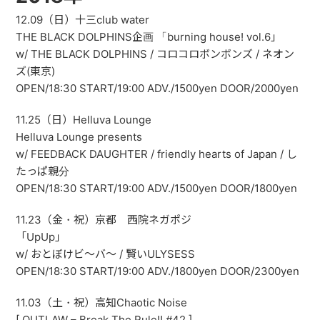
12.09（日）十三club water
THE BLACK DOLPHINS企画 「burning house! vol.6」
w/ THE BLACK DOLPHINS / コロコロボンボンズ / ネオン
ズ(東京)
OPEN/18:30 START/19:00 ADV./1500yen DOOR/2000yen
11.25（日）Helluva Lounge
Helluva Lounge presents
w/ FEEDBACK DAUGHTER / friendly hearts of Japan / し
たっぱ親分
OPEN/18:30 START/19:00 ADV./1500yen DOOR/1800yen
11.23（金・祝）京都 西院ネガポジ
「UpUp」
w/ おとぼけビ〜バ〜 / 賢いULYSESS
OPEN/18:30 START/19:00 ADV./1800yen DOOR/2300yen
11.03（土・祝）高知Chaotic Noise
[ OUTLAW – Break The Rule!! #42 ]