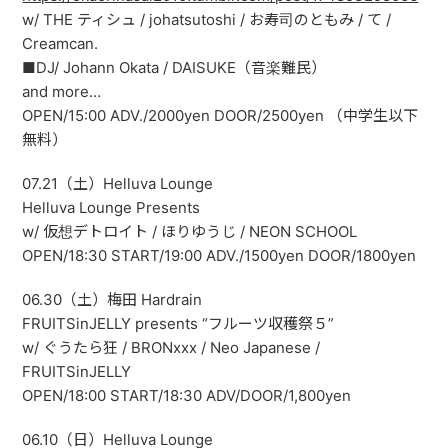
w/ THE ティシュ / johatsutoshi / お寿司のともみ / て /
Creamcan.
■DJ/ Johann Okata / DAISUKE（音楽難民）
and more…
OPEN/15:00 ADV./2000yen DOOR/2500yen （中学生以下
無料）
07.21（土）Helluva Lounge
Helluva Lounge Presents
w/ 仮想デトロイト / ほりゆうじ / NEON SCHOOL
OPEN/18:30 START/19:00 ADV./1500yen DOOR/1800yen
06.30（土）梅田 Hardrain
FRUITSinJELLY presents “フルーツ収穫祭５”
w/ ぐうたら狂 / BRONxxx / Neo Japanese /
FRUITSinJELLY
OPEN/18:00 START/18:30 ADV/DOOR/1,800yen
06.10（日）Helluva Lounge