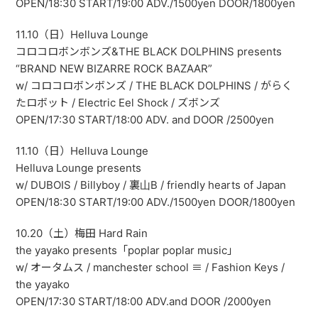
OPEN/18:30 START/19:00 ADV./1500yen DOOR/1800yen
11.10（日）Helluva Lounge
コロコロボンボンズ&THE BLACK DOLPHINS presents
“BRAND NEW BIZARRE ROCK BAZAAR”
w/ コロコロボンボンズ / THE BLACK DOLPHINS / がらく
たロボット / Electric Eel Shock / ズボンズ
OPEN/17:30 START/18:00 ADV. and DOOR /2500yen
11.10（日）Helluva Lounge
Helluva Lounge presents
w/ DUBOIS / Billyboy / 裏山B / friendly hearts of Japan
OPEN/18:30 START/19:00 ADV./1500yen DOOR/1800yen
10.20（土）梅田 Hard Rain
the yayako presents「poplar poplar music」
w/ オータムス / manchester school ≡ / Fashion Keys /
the yayako
OPEN/17:30 START/18:00 ADV.and DOOR /2000yen