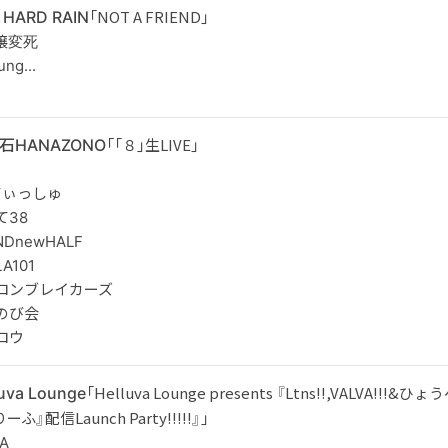
「NOT A FRIEND」
HARD RAIN
嬢変死
ng...
「「８」生LIVE」
石HANAZONO
てぃっしゅ
て38
NDnewHALF
A101
ロンブレイカーズ
のび会
ロウ
「Helluva Lounge presents 『Ltns!!,VALVA!!!&ひょ
luva Lounge
りーふ』配信Launch Party!!!!!』」
A