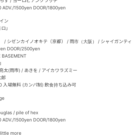
蜂とらず / ヨーロピアンクラッチ
0 ADV./1500yen DOOR/1800yen
レイン
モロ」
 / シゼンカイノオキテ（京都） / 雨市（大阪） / シャイガンティ （東
yen DOOR/2500yen
 BASEMENT
3』
/ 金丸亮太(雨市) / あきを / アイカワラズミー
太郎
13:30 入場無料 (カンパ制) 飲食持ち込み可
ge
s
las / pile of hex
0 ADV./1500yen DOOR/1800yen
ttle more