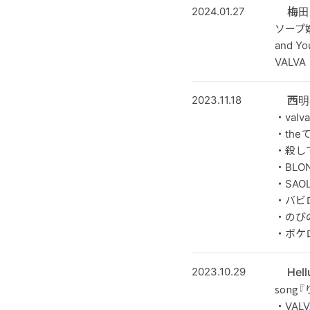
2024.01.27
梅田 
ソープ
and You
VALVA
2023.11.18
西明
・valva
・the
・殺し
・BLO
・SAOL
・バビ
・のび
・ボケ
2023.10.29
Hel
song『
・VALV