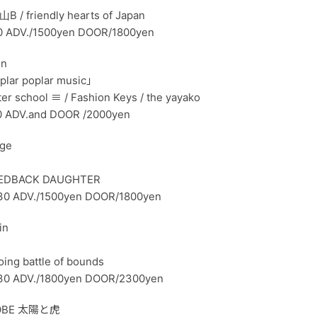
山B / friendly hearts of Japan
0 ADV./1500yen DOOR/1800yen
in
plar poplar music」
school ≡ / Fashion Keys / the yayako
0 ADV.and DOOR /2000yen
ge
s
 FEEDBACK DAUGHTER
30 ADV./1500yen DOOR/1800yen
in
ing battle of bounds
30 ADV./1800yen DOOR/2300yen
KOBE 太陽と虎