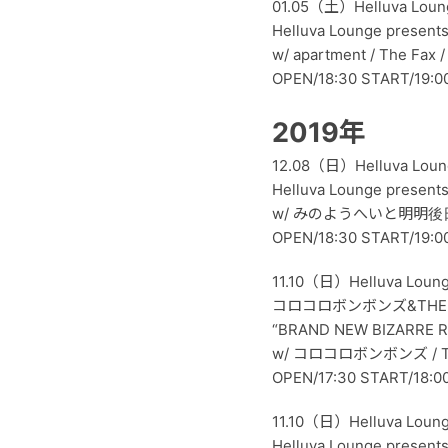
01.05（土）Helluva Loun
Helluva Lounge present
w/ apartment / The Fax
OPEN/18:30 START/19:0
2019年
12.08（日）Helluva Loun
Helluva Lounge present
w/ みのようへいと明明後日 / P
OPEN/18:30 START/19:0
11.10（日）Helluva Loun
コロコロボンボンズ&THE BLA
“BRAND NEW BIZARRE 
w/ コロコロボンボンズ / THE
OPEN/17:30 START/18:0
11.10（日）Helluva Loun
Helluva Lounge present