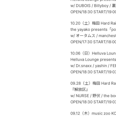
w/ DUBOIS / Billyboy / 裏
OPEN/18:30 START/19:0
10.20（土）梅田 Hard Ra
the yayako presents「po
w/ オータムス / manchester 
OPEN/17:30 START/18:0
10.06（日）Helluva Loun
Helluva Lounge present
w/ Dr.snaxx / yashin /
OPEN/18:30 START/19:0
09.28（土）梅田 Hard Ra
『解放区』
w/ NURSE / 野伏 / the boo
OPEN/18:30 START/19:0
09.12（木）music zoo 