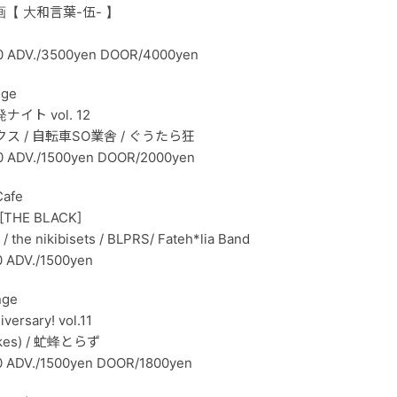
【 大和言葉-伍- 】
0 ADV./3500yen DOOR/4000yen
nge
ト vol. 12
クス / 自転車SO業舎 / ぐうたら狂
0 ADV./1500yen DOOR/2000yen
afe
s [THE BLACK]
 the nikibisets / BLPRS/ Fateh*lia Band
0 ADV./1500yen
nge
versary! vol.11
rikes) / 虻蜂とらず
0 ADV./1500yen DOOR/1800yen