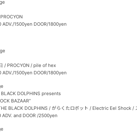
ge
s
 / PROCYON
0 ADV./1500yen DOOR/1800yen
ge
s
ROCYON / pile of hex
0 ADV./1500yen DOOR/1800yen
ge
CK DOLPHINS presents
ROCK BAZAAR”
 BLACK DOLPHINS / がらくたロボット / Electric Eel Shock 
0 ADV. and DOOR /2500yen
ge
s