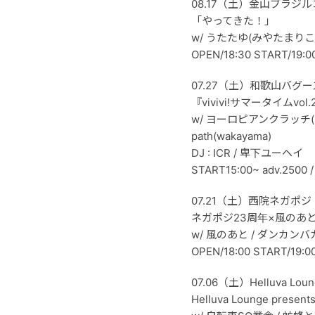
08.17（土）金山ブラジ
「やってきた！」
w/ うたたゆ(みやたまり
OPEN/18:30 START/19:0
07.27（土）和歌山バグー
『vivivi!サマータイムvol.
w/ ヨーロピアンクラッチ(Osaka)
path(wakayama)
DJ : ICR / 卑下ユーヘイ
START15:00~ adv.25
07.21（土）西院ネガポジ
ネガポジ23周年×風のあ
w/ 風のあと / ダンカンバカ
OPEN/18:00 START/19:0
07.06（土）Helluva Loun
Helluva Lounge present